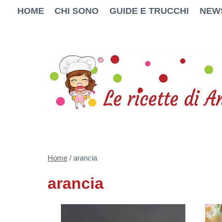
Salta
HOME
CHI SONO
GUIDE E TRUCCHI
NEW
al
contenuto
Home
/
arancia
arancia