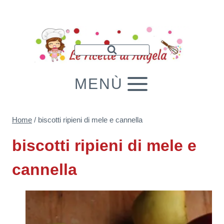
Salta
al
contenuto
MENÙ
Home
/
biscotti ripieni di mele e cannella
biscotti ripieni di mele e
cannella