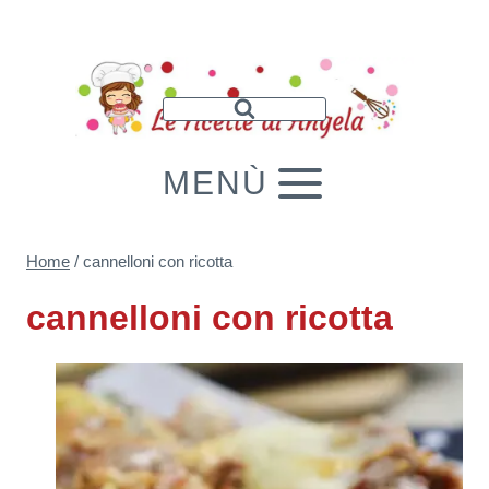
Salta
al
contenuto
MENÙ
Home
/
cannelloni con ricotta
cannelloni con ricotta