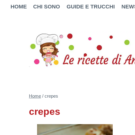
Salta
HOME
CHI SONO
GUIDE E TRUCCHI
NEW
al
contenuto
Home
/
crepes
crepes