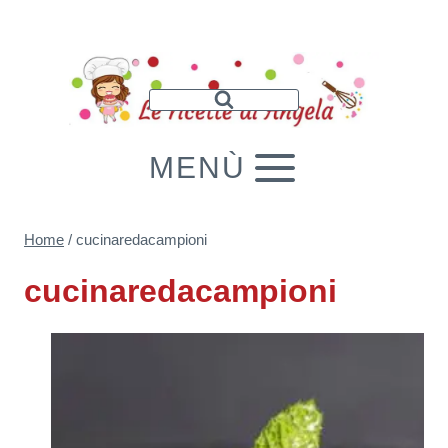
Salta
al
contenuto
MENÙ
Home
/
cucinaredacampioni
cucinaredacampioni