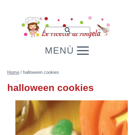
Salta
al
contenuto
MENÙ
Home
/
halloween cookies
halloween cookies