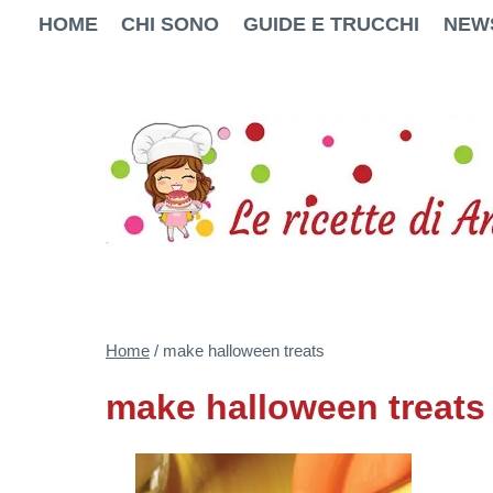
Salta
HOME
CHI SONO
GUIDE E TRUCCHI
NEW
al
contenuto
Home
/
make halloween treats
make halloween treats