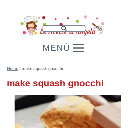
Salta
al
contenuto
MENÙ
Home
/
make squash gnocchi
make squash gnocchi