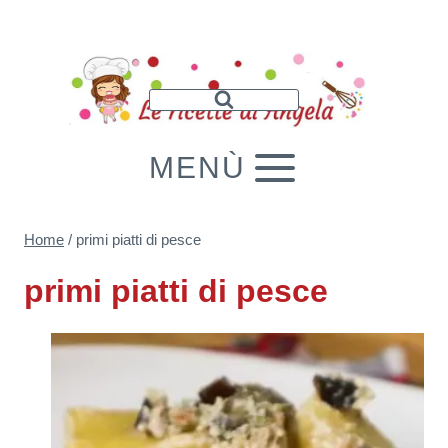
Salta
al
contenuto
MENÙ
Home
/
primi piatti di pesce
primi piatti di pesce