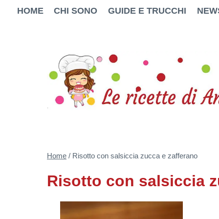
Salta
HOME
CHI SONO
GUIDE E TRUCCHI
NEW
al
contenuto
Home
/
Risotto con salsiccia zucca e zafferano
Risotto con salsiccia 