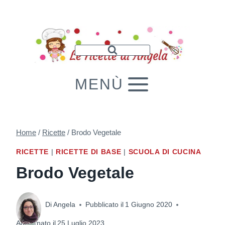
Salta
al
contenuto
MENÙ
Home
/
Ricette
/
Brodo Vegetale
RICETTE
|
RICETTE DI BASE
|
SCUOLA DI CUCINA
Brodo Vegetale
Di
Angela
Pubblicato il
1 Giugno 2020
Aggiornato il
25 Luglio 2023