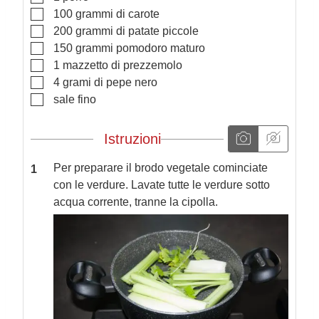
▢
100
grammi
di carote
▢
200
grammi
di patate piccole
▢
150
grammi
pomodoro maturo
▢
1
mazzetto di prezzemolo
▢
4
grami di pepe nero
▢
sale fino
Istruzioni
Per preparare il brodo vegetale cominciate
con le verdure. Lavate tutte le verdure sotto
acqua corrente, tranne la cipolla.