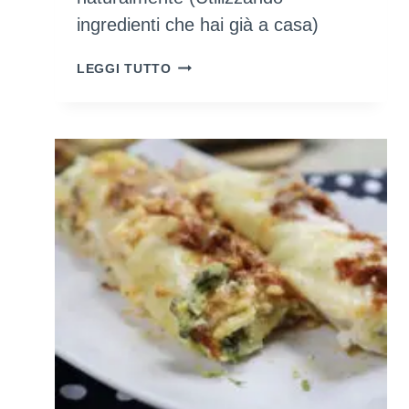
ingredienti che hai già a casa)
COME
LEGGI TUTTO
COLORARE
LE
UOVA
SODE
NATURALMENTE
(UTILIZZANDO
INGREDIENTI
CHE
HAI
GIÀ
A
CASA)