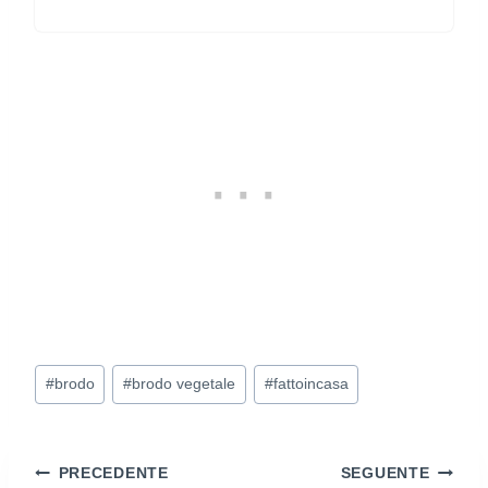
Tag
#
brodo
#
brodo vegetale
#
fattoincasa
articolo:
Navigazione
PRECEDENTE
SEGUENTE