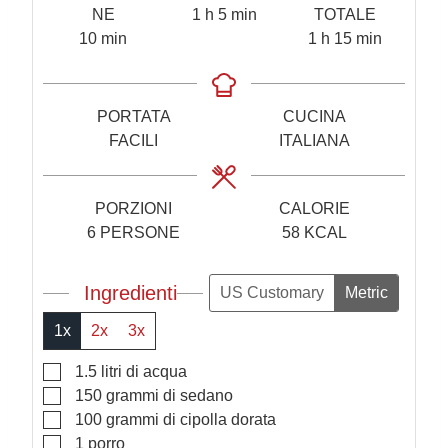
o
m
NE
1
h
5
min
TOTALE
m
r
i
o
m
10
min
1
h
15
min
i
a
n
r
i
n
u
a
n
u
t
u
PORTATA
CUCINA
t
i
t
FACILI
ITALIANA
i
i
PORZIONI
CALORIE
6
PERSONE
58
KCAL
Ingredienti
US Customary
Metric
1x
2x
3x
▢
1.5
litri
di acqua
▢
150
grammi
di sedano
▢
100
grammi
di cipolla dorata
▢
1
porro