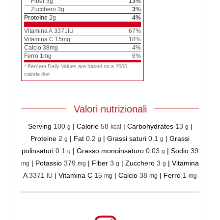
Fiber
3
g
13
%
Zucchero
3
g
3
%
Proteine
2
g
4
%
Vitamina A
3371
IU
67
%
Vitamina C
15
mg
18
%
Calcio
38
mg
4
%
Ferro
1
mg
6
%
* Percent Daily Values are based on a 2000
calorie diet.
Valori nutrizionali
Serving
100
|
Calorie
58
|
Carbohydrates
13
|
g
kcal
g
Proteine
2
|
Fat
0.2
|
Grassi saturi
0.1
|
Grassi
g
g
g
polinsaturi
0.1
|
Grasso monoinsaturo
0.03
|
Sodio
39
g
g
|
Potassio
379
|
Fiber
3
|
Zucchero
3
|
Vitamina
mg
mg
g
g
A
3371
|
Vitamina C
15
|
Calcio
38
|
Ferro
1
IU
mg
mg
mg