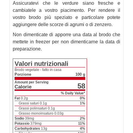
Assicuratevi che le verdure siano fresche e
cambiatele a vostro piacimento. Per rendere il
vostro brodo più speziato e particolare potete
aggiungere delle scorze di agrumi o di zenzero.
Non dimenticate di apporre una data al brodo che
mettete in freezer per non dimenticarne la data di
preparazione.
Valori nutrizionali
Brodo vegetale - fatto in casa
Porzione
100 g
Amount per Serving
58
Calorie
% Daily Value*
Fat
0.2
g
0
%
Grassi saturi
0.1
g
1
%
Grassi polinsaturi
0.1
g
Grasso monoinsaturo
0.03
g
Sodio
39
mg
2
%
Potassio
379
mg
11
%
Carbohydrates
13
g
4
%