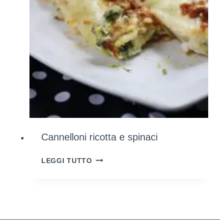
HAI
GIÀ
A
CASA)
Cannelloni ricotta e spinaci
CANNELLONI
LEGGI TUTTO
RICOTTA
E
SPINACI