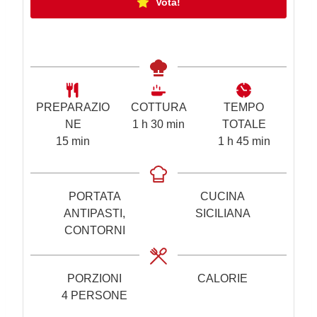
Vota!
PREPARAZIO
COTTURA
TEMPO
o
m
NE
1
h
30
min
TOTALE
m
r
i
o
m
15
min
1
h
45
min
i
a
n
r
i
n
u
a
n
u
t
u
PORTATA
CUCINA
t
i
t
ANTIPASTI,
SICILIANA
i
i
CONTORNI
PORZIONI
CALORIE
4
PERSONE