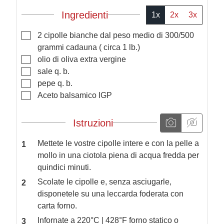
Ingredienti
1x
2x
3x
▢
2
cipolle bianche dal peso medio di 300/500
grammi cadauna
( circa 1 lb.)
▢
olio di oliva extra vergine
▢
sale q. b.
▢
pepe q. b.
▢
Aceto balsamico IGP
Istruzioni
Mettete le vostre cipolle intere e con la pelle a
mollo in una ciotola piena di acqua fredda per
quindici minuti.
Scolate le cipolle e, senza asciugarle,
disponetele su una leccarda foderata con
carta forno.
Infornate a 220°C | 428°F forno statico o