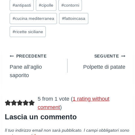
Tag
#
antipasti
#
cipolle
#
contorni
articolo:
#
cucina mediterranea
#
fattoincasa
#
ricette siciliane
Navigazione
PRECEDENTE
SEGUENTE
Pane all’aglio
Polpette di patate
articoli
saporito
5 from 1 vote (
1 rating without
comment
)
Lascia un commento
Il tuo indirizzo email non sarà pubblicato.
I campi obbligatori sono