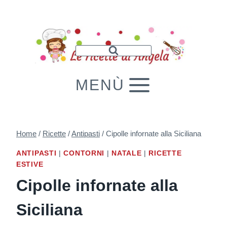
Salta
al
contenuto
MENÙ
Home
/
Ricette
/
Antipasti
/
Cipolle infornate alla Siciliana
ANTIPASTI
|
CONTORNI
|
NATALE
|
RICETTE
ESTIVE
Cipolle infornate alla
Siciliana