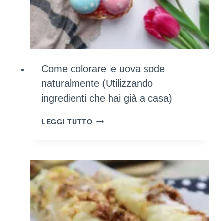
Come colorare le uova sode
naturalmente (Utilizzando
ingredienti che hai già a casa)
COME
LEGGI TUTTO
COLORARE
LE
UOVA
SODE
NATURALMENTE
(UTILIZZANDO
INGREDIENTI
CHE