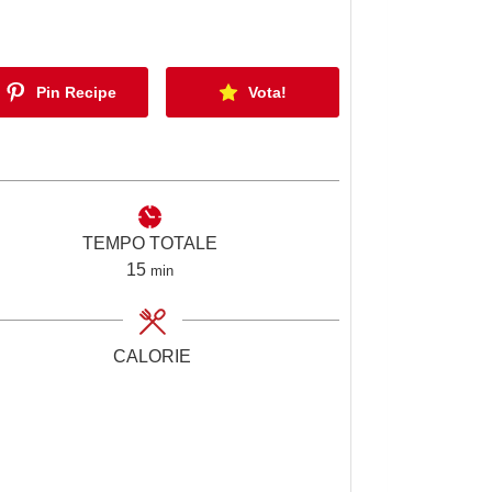
Pin Recipe
Vota!
TEMPO TOTALE
m
15
min
i
n
u
CALORIE
t
i