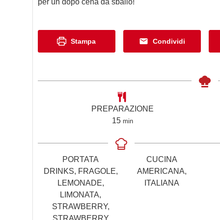
per un dopo cena da sballo!
Stampa
Condividi
PREPARAZIONE
m
15
min
i
n
u
PORTATA
CUCINA
t
DRINKS, FRAGOLE,
AMERICANA,
i
LEMONADE,
ITALIANA
LIMONATA,
STRAWBERRY,
STRAWBERRY