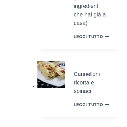
ingredienti
che hai già a
casa)
COME
LEGGI TUTTO
COLORAR
LE
UOVA
SODE
NATURALM
Cannelloni
(UTILIZZA
INGREDIEN
ricotta e
CHE
spinaci
HAI
GIÀ
CANNELLO
LEGGI TUTTO
A
RICOTTA
CASA)
E
SPINACI