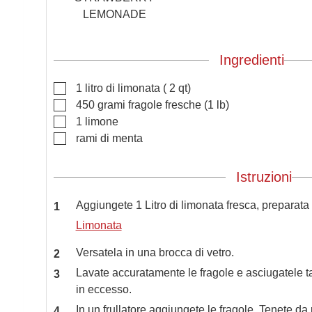
LEMONADE
Ingredienti
▢
1
litro
di limonata
( 2 qt)
E
▢
450
grami
fragole fresche
(1 lb)
▢
1
limone
▢
rami di menta
ENTE
Istruzioni
NDO
TI
Aggiungete 1 Litro di limonata fresca, preparata
Limonata
Versatela in una brocca di vetro.
NI
Lavate accuratamente le fragole e asciugatele
in eccesso.
In un frullatore aggiungete le fragole. Tenete da 