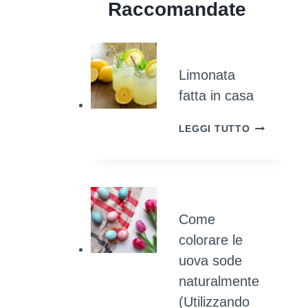
Raccomandate
Limonata
fatta in casa
LIMONATA
LEGGI TUTTO
FATTA
IN
CASA
Come
colorare le
uova sode
naturalmente
(Utilizzando