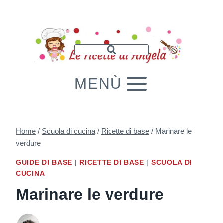
Salta
al
contenuto
MENÙ
Home
/
Scuola di cucina
/
Ricette di base
/
Marinare le
verdure
GUIDE DI BASE
|
RICETTE DI BASE
|
SCUOLA DI
CUCINA
Marinare le verdure