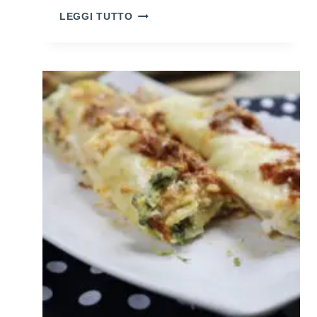
COME
LEGGI TUTTO
COLORARE
LE
UOVA
SODE
NATURALMENTE
(UTILIZZANDO
INGREDIENTI
CHE
HAI
GIÀ
A
CASA)