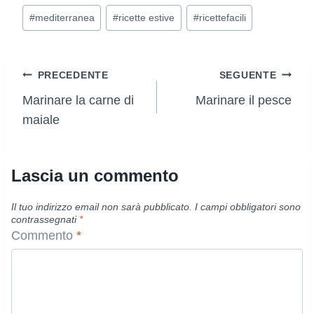
#
mediterranea
#
ricette estive
#
ricettefacili
Navigazione
PRECEDENTE
SEGUENTE
Marinare la carne di
Marinare il pesce
articoli
maiale
Lascia un commento
Il tuo indirizzo email non sarà pubblicato.
I campi obbligatori sono
contrassegnati
*
Commento
*