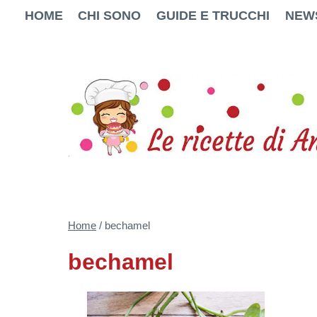
Salta
HOME
CHI SONO
GUIDE E TRUCCHI
NEW
al
contenuto
Home
/
bechamel
bechamel