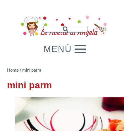
Salta
al
contenuto
MENÙ
Home
/
mini parm
mini parm