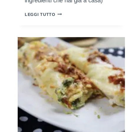
ingredienti che hai già a casa)
COME
LEGGI TUTTO
COLORARE
LE
UOVA
SODE
NATURALMENTE
(UTILIZZANDO
INGREDIENTI
CHE
HAI
GIÀ
A
CASA)