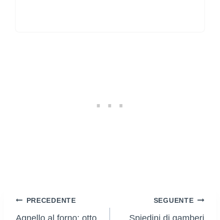
Navigazione
PRECEDENTE
SEGUENTE
Agnello al forno: otto
Spiedini di gamberi