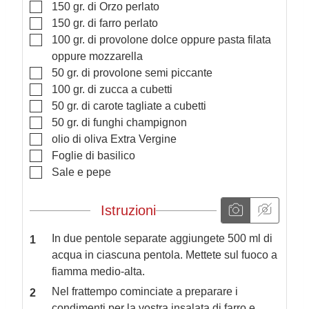
▢
150
gr.
di Orzo perlato
▢
150
gr.
di farro perlato
▢
100
gr.
di provolone dolce oppure pasta filata
oppure mozzarella
▢
50
gr.
di provolone semi piccante
▢
100
gr.
di zucca a cubetti
▢
50
gr.
di carote tagliate a cubetti
▢
50
gr.
di funghi champignon
▢
olio di oliva Extra Vergine
▢
Foglie di basilico
▢
Sale e pepe
Istruzioni
In due pentole separate aggiungete 500 ml di
acqua in ciascuna pentola. Mettete sul fuoco a
fiamma medio-alta.
Nel frattempo cominciate a preparare i
condimenti per la vostra insalata di farro e