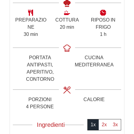
PREPARAZIO
COTTURA
RIPOSO IN
m
NE
20
min
FRIGO
m
i
o
30
min
1
h
i
n
r
n
u
a
u
t
PORTATA
CUCINA
t
i
ANTIPASTI,
MEDITERRANEA
i
APERITIVO,
CONTORNO
PORZIONI
CALORIE
4
PERSONE
Ingredienti
1x
2x
3x