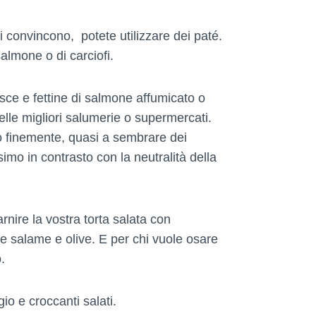
vi convincono, potete utilizzare dei paté.
 salmone o di carciofi.
ce e fettine di salmone affumicato o
le migliori salumerie o supermercati.
to finemente, quasi a sembrare dei
simo in contrasto con la neutralità della
nire la vostra torta salata con
ure salame e olive. E per chi vuole osare
.
io e croccanti salati.