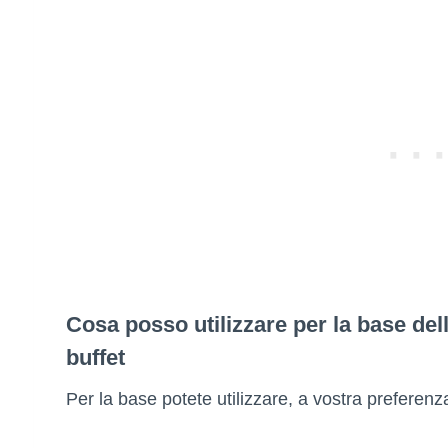
E
ENTE
NDO
TI
Cosa posso utilizzare per la base del
buffet
NI
Per la base potete utilizzare, a vostra preferenza: