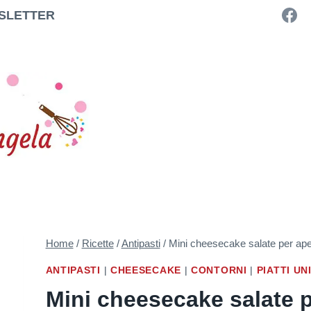
SLETTER
Home
/
Ricette
/
Antipasti
/
Mini cheesecake salate per aperi
ANTIPASTI
|
CHEESECAKE
|
CONTORNI
|
PIATTI UN
Mini cheesecake salate pe