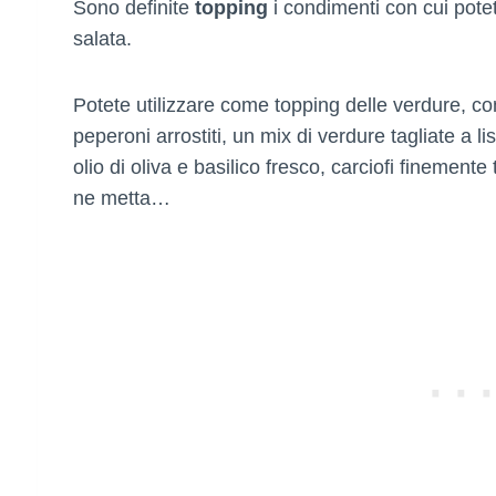
Sono definite
topping
i condimenti con cui potet
salata.
Potete utilizzare come topping delle verdure, co
peperoni arrostiti, un mix di verdure tagliate a li
olio di oliva e basilico fresco, carciofi finemente t
ne metta…