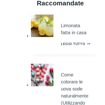
Raccomandate
Limonata
fatta in casa
LIMONATA
LEGGI TUTTO
FATTA
IN
CASA
Come
colorare le
uova sode
naturalmente
(Utilizzando