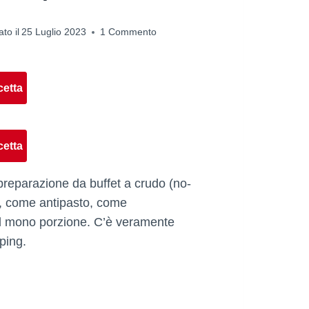
to il
25 Luglio 2023
1 Commento
cetta
cetta
preparazione da buffet a crudo (no-
ti, come antipasto, come
d mono porzione. C’è veramente
ping.