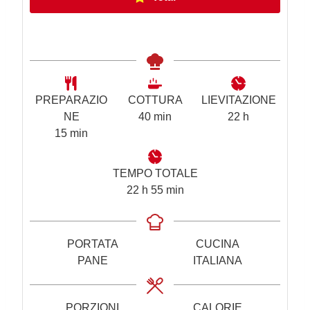
PREPARAZIO
COTTURA
LIEVITAZIONE
m
o
NE
40
min
22
h
m
i
r
15
min
i
n
e
n
u
TEMPO TOTALE
u
t
o
m
22
h
55
min
t
i
r
i
i
e
n
u
PORTATA
CUCINA
t
PANE
ITALIANA
i
PORZIONI
CALORIE