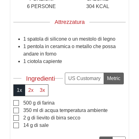
6
PERSONE
304
KCAL
Attrezzatura
1 spatola di silicone o un mestolo di legno
1 pentola in ceramica o metallo che possa
andare in forno
1 ciotola capiente
Ingredienti
US Customary
Metric
1x
2x
3x
▢
500
g
di farina
▢
350
ml
di acqua temperatura ambiente
▢
2
g
di lievito di birra secco
▢
14
g
di sale