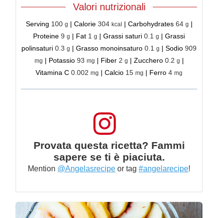
Valori nutrizionali
Serving
100
|
Calorie
304
|
Carbohydrates
64
|
g
kcal
g
Proteine
9
|
Fat
1
|
Grassi saturi
0.1
|
Grassi
g
g
g
polinsaturi
0.3
|
Grasso monoinsaturo
0.1
|
Sodio
909
g
g
|
Potassio
93
|
Fiber
2
|
Zucchero
0.2
|
mg
mg
g
g
Vitamina C
0.002
|
Calcio
15
|
Ferro
4
mg
mg
mg
Provata questa ricetta? Fammi
sapere se ti è piaciuta.
Mention
@Angelasrecipe
or tag
#angelarecipe
!