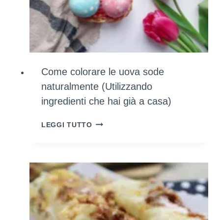
Come colorare le uova sode
naturalmente (Utilizzando
ingredienti che hai già a casa)
COME
LEGGI TUTTO
COLORARE
LE
UOVA
SODE
NATURALMENTE
(UTILIZZANDO
INGREDIENTI
CHE