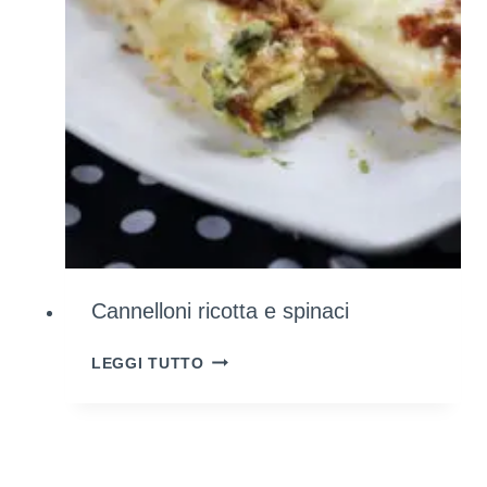
HAI
GIÀ
A
CASA)
Cannelloni ricotta e spinaci
CANNELLONI
LEGGI TUTTO
RICOTTA
E
SPINACI