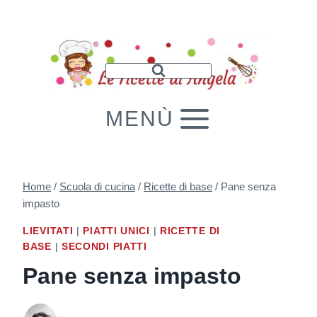
Salta
al
contenuto
MENÙ
Home
/
Scuola di cucina
/
Ricette di base
/
Pane senza
impasto
LIEVITATI
|
PIATTI UNICI
|
RICETTE DI
BASE
|
SECONDI PIATTI
Pane senza impasto