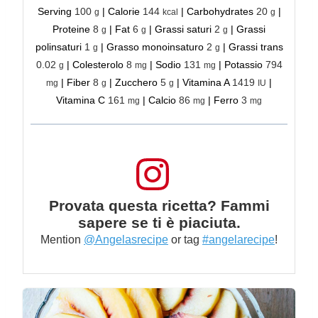
Serving
100
|
Calorie
144
|
Carbohydrates
20
|
g
kcal
g
Proteine
8
|
Fat
6
|
Grassi saturi
2
|
Grassi
g
g
g
polinsaturi
1
|
Grasso monoinsaturo
2
|
Grassi trans
g
g
0.02
|
Colesterolo
8
|
Sodio
131
|
Potassio
794
g
mg
mg
|
Fiber
8
|
Zucchero
5
|
Vitamina A
1419
|
mg
g
g
IU
Vitamina C
161
|
Calcio
86
|
Ferro
3
mg
mg
mg
Provata questa ricetta? Fammi
sapere se ti è piaciuta.
Mention
@Angelasrecipe
or tag
#angelarecipe
!