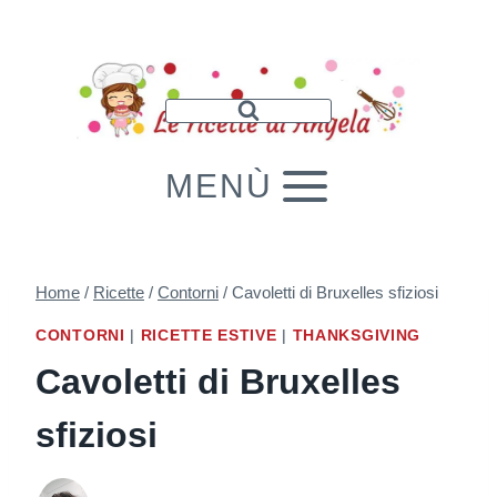
Salta
al
contenuto
MENÙ
Home
/
Ricette
/
Contorni
/
Cavoletti di Bruxelles sfiziosi
CONTORNI
|
RICETTE ESTIVE
|
THANKSGIVING
Cavoletti di Bruxelles
sfiziosi