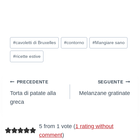
Tag
#
cavoletti di Bruxelles
#
contorno
#
Mangiare sano
articolo:
#
ricette estive
Navigazione
PRECEDENTE
SEGUENTE
Torta di patate alla
Melanzane gratinate
articoli
greca
5 from 1 vote (
1 rating without
comment
)