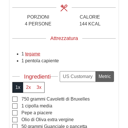
PORZIONI
CALORIE
4
PERSONE
144
KCAL
Attrezzatura
1
tegame
1 pentola capiente
Ingredienti
US Customary
Metric
1x
2x
3x
▢
750
grammi
Cavoletti di Bruxelles
▢
1
cipolla media
▢
Pepe a piacere
▢
Olio di Oliva extra vergine
▢
50
grammi
Guanciale o pancetta