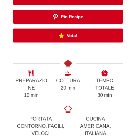
Pin Recipe
Vota!
PREPARAZIO
COTTURA
TEMPO
m
NE
20
min
TOTALE
m
i
m
10
min
30
min
i
n
i
n
u
n
u
t
u
PORTATA
CUCINA
t
i
t
CONTORNO, FACILI,
AMERICANA,
i
i
VELOCI
ITALIANA