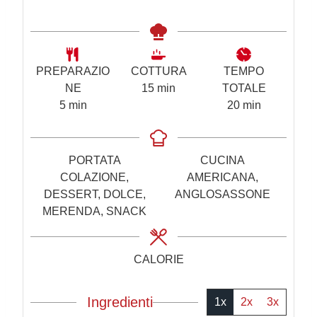
PREPARAZIO
COTTURA
TEMPO
m
NE
15
min
TOTALE
m
i
m
5
min
20
min
i
n
i
n
u
n
u
t
u
PORTATA
CUCINA
t
i
t
COLAZIONE,
AMERICANA,
i
i
DESSERT, DOLCE,
ANGLOSASSONE
MERENDA, SNACK
CALORIE
Ingredienti
1x
2x
3x