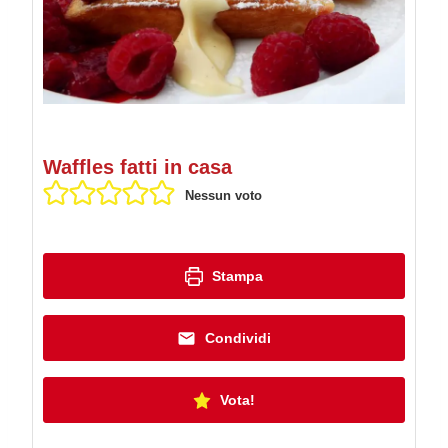
Waffles fatti in casa
Nessun voto
Stampa
Condividi
Vota!