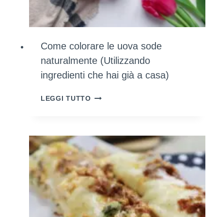
Come colorare le uova sode
naturalmente (Utilizzando
ingredienti che hai già a casa)
COME
LEGGI TUTTO
COLORARE
LE
UOVA
SODE
NATURALMENTE
(UTILIZZANDO
INGREDIENTI
CHE
HAI
GIÀ