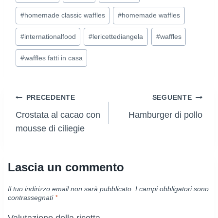
#
homemade classic waffles
#
homemade waffles
#
internationalfood
#
lericettediangela
#
waffles
#
waffles fatti in casa
Navigazione
PRECEDENTE
SEGUENTE
Crostata al cacao con
Hamburger di pollo
articoli
mousse di ciliegie
Lascia un commento
Il tuo indirizzo email non sarà pubblicato.
I campi obbligatori sono
contrassegnati
*
Valutazione della ricetta