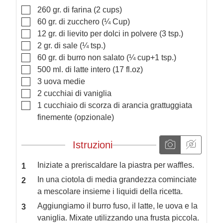
▢
260
gr.
di farina
(2 cups)
▢
60
gr.
di zucchero
(¼ Cup)
▢
12
gr.
di lievito per dolci in polvere
(3 tsp.)
▢
2
gr.
di sale
(¼ tsp.)
▢
60
gr.
di burro non salato
(¼ cup+1 tsp.)
▢
500
ml.
di latte intero
(17 fl.oz)
▢
3
uova medie
▢
2
cucchiai
di vaniglia
▢
1
cucchiaio
di scorza di arancia grattuggiata
finemente
(opzionale)
Istruzioni
Iniziate a preriscaldare la piastra per waffles.
In una ciotola di media grandezza cominciate
a mescolare insieme i liquidi della ricetta.
Aggiungiamo il burro fuso, il latte, le uova e la
vaniglia. Mixate utilizzando una frusta piccola.