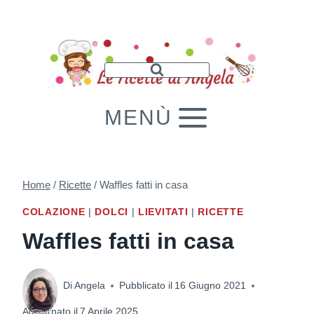
Salta
al
contenuto
MENÙ
Home
/
Ricette
/
Waffles fatti in casa
COLAZIONE
|
DOLCI
|
LIEVITATI
|
RICETTE
Waffles fatti in casa
Di
Angela
Pubblicato il
16 Giugno 2021
Aggiornato il
7 Aprile 2025