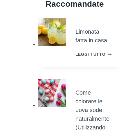
Raccomandate
Limonata
fatta in casa
LIMONATA
LEGGI TUTTO
FATTA
IN
CASA
Come
colorare le
uova sode
naturalmente
(Utilizzando