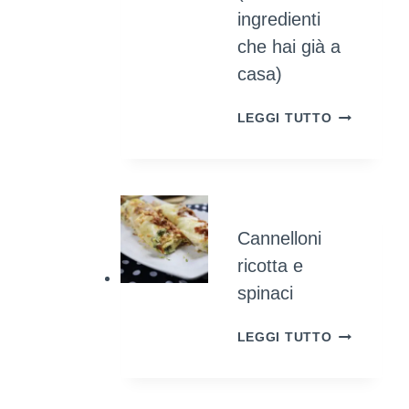
ingredienti
che hai già a
casa)
COME
LEGGI TUTTO
COLORAR
LE
UOVA
SODE
NATURALM
Cannelloni
(UTILIZZA
INGREDIEN
ricotta e
CHE
spinaci
HAI
GIÀ
CANNELLO
LEGGI TUTTO
A
RICOTTA
CASA)
E
SPINACI