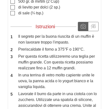
▢
500
gr.
di mirtilli
(2 Cup)
▢
di lievito per dolci
(2 sp.)
▢
di sale
(¼ tsp.)
Istruzioni
Il segreto per la buona riuscita di un muffin è
non lavorare troppo l'impasto.
Preriscaldate il forno a 375°F o 190°C.
Per questa ricetta utilizzeremo una teglia per
muffin grande. Con questa ricetta possiamo
realizzare fino a 12 muffin grandi.
In una terrina di vetro molto capiente unite le
uova, la panna acida o lo yogurt bianco e la
vaniglia liquida.
Lavorate il burro da parte in una ciotola con lo
zucchero. Utilizzate una spatola di silicone,
assicurandovi di ottenere una crema. Unite al