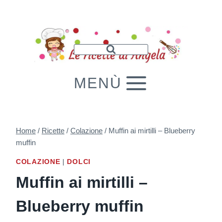
Salta
al
contenuto
MENÙ
Home
/
Ricette
/
Colazione
/
Muffin ai mirtilli – Blueberry
muffin
COLAZIONE
|
DOLCI
Muffin ai mirtilli –
Blueberry muffin