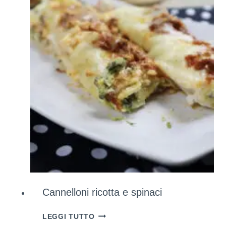
NATURALMENTE
(UTILIZZANDO
INGREDIENTI
CHE
HAI
GIÀ
A
CASA)
Cannelloni ricotta e spinaci
CANNELLONI
LEGGI TUTTO
RICOTTA