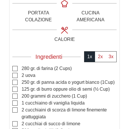
n
n
u
u
PORTATA
CUCINA
t
t
COLAZIONE
AMERICANA
i
i
CALORIE
Ingredienti
1x
2x
3x
▢
280
gr.
di farina
(2 Cups)
▢
2
uova
▢
250
gr.
di panna acida o yogurt bianco
(1Cup)
▢
125
gr.
di burro oppure olio di semi
(½ Cup)
▢
200
grammi
di zucchero
(1 Cup)
▢
1
cucchiaino
di vaniglia liquida
▢
2
cucchiaini
di scorza di limone finemente
grattuggiata
▢
2
cucchiai
di succo di limone