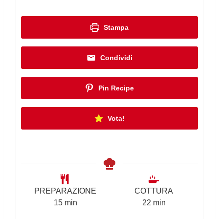
Stampa
Condividi
Pin Recipe
Vota!
PREPARAZIONE
COTTURA
m
m
15
min
22
min
i
i