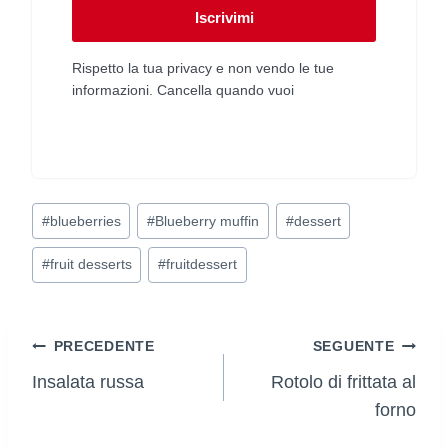
Iscrivimi
Rispetto la tua privacy e non vendo le tue
informazioni. Cancella quando vuoi
Tag
#
blueberries
#
Blueberry muffin
#
dessert
articolo:
#
fruit desserts
#
fruitdessert
Navigazione
PRECEDENTE
SEGUENTE
Insalata russa
Rotolo di frittata al
articoli
forno