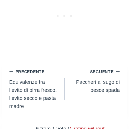
Navigazione
PRECEDENTE
SEGUENTE
Equivalenze tra
Paccheri al sugo di
articoli
lievito di birra fresco,
pesce spada
lievito secco e pasta
madre
5 from 1 vote (
1 rating without