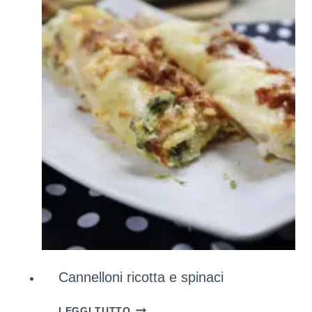
SODE
NATURALMENTE
(UTILIZZANDO
INGREDIENTI
CHE
HAI
GIÀ
A
CASA)
Cannelloni ricotta e spinaci
CANNELLONI
LEGGI TUTTO