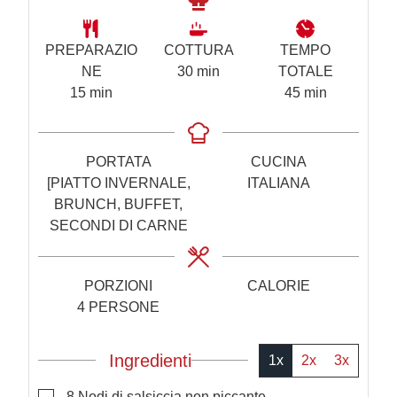
PREPARAZIO
COTTURA
TEMPO
m
NE
30
min
TOTALE
m
i
m
15
min
45
min
i
n
i
n
u
n
u
t
u
PORTATA
CUCINA
t
i
t
[PIATTO INVERNALE,
ITALIANA
i
i
BRUNCH, BUFFET,
SECONDI DI CARNE
PORZIONI
CALORIE
4
PERSONE
Ingredienti
1x
2x
3x
▢
8
Nodi di salsiccia non piccante