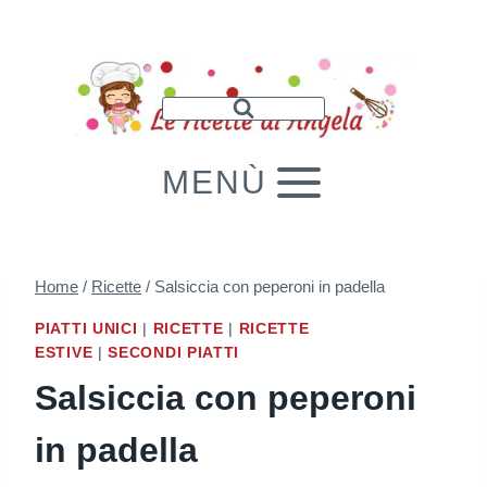
Salta
al
contenuto
MENÙ
Home
/
Ricette
/
Salsiccia con peperoni in padella
PIATTI UNICI
|
RICETTE
|
RICETTE
ESTIVE
|
SECONDI PIATTI
Salsiccia con peperoni
in padella