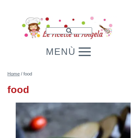
Salta
al
contenuto
MENÙ
Home
/
food
food