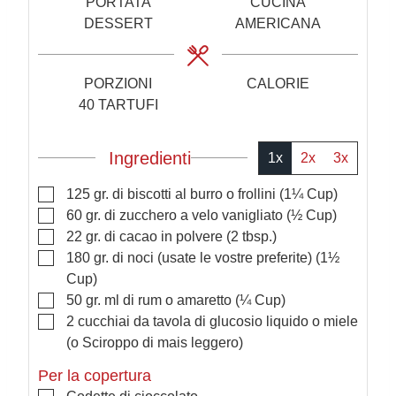
PORTATA
CUCINA
i
t
DESSERT
AMERICANA
i
PORZIONI
CALORIE
40
TARTUFI
Ingredienti
1x
2x
3x
▢
125
gr.
di biscotti al burro o frollini
(1¼ Cup)
▢
60
gr.
di zucchero a velo vanigliato
(½ Cup)
▢
22
gr.
di cacao in polvere
(2 tbsp.)
▢
180
gr.
di noci (usate le vostre preferite)
(1½
Cup)
▢
50
gr.
ml di rum o amaretto
(¼ Cup)
▢
2
cucchiai
da tavola di glucosio liquido o miele
(o Sciroppo di mais leggero)
Per la copertura
▢