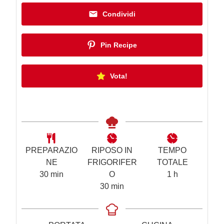
Condividi
Pin Recipe
Vota!
PREPARAZIO
RIPOSO IN
TEMPO
NE
FRIGORIFER
TOTALE
m
o
30
min
O
1
h
i
m
r
30
min
n
i
a
u
n
t
u