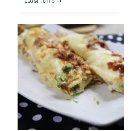
LEGGI TUTTO
COLORARE
LE
UOVA
SODE
NATURALMENTE
(UTILIZZANDO
INGREDIENTI
CHE
HAI
GIÀ
A
CASA)