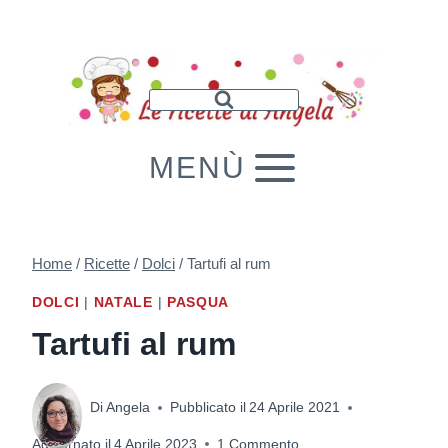
Salta
al
contenuto
MENÙ
Home
/
Ricette
/
Dolci
/
Tartufi al rum
DOLCI
|
NATALE
|
PASQUA
Tartufi al rum
Di
Angela
Pubblicato il
24 Aprile 2021
Aggiornato il
4 Aprile 2023
1 Commento