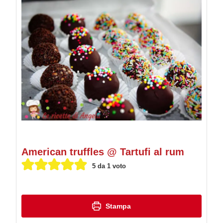
American truffles @ Tartufi al rum
5
da 1 voto
Stampa