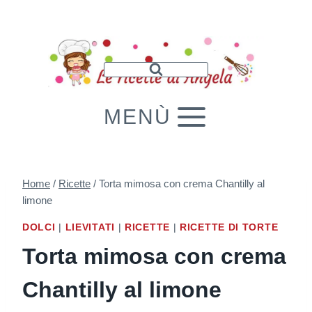
Salta
al
contenuto
MENÙ
Home
/
Ricette
/
Torta mimosa con crema Chantilly al
limone
DOLCI
|
LIEVITATI
|
RICETTE
|
RICETTE DI TORTE
Torta mimosa con crema
Chantilly al limone